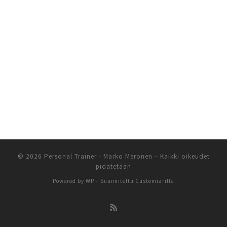
© 2026
Personal Trainer - Marko Meronen
– Kaikki oikeudet
pidätetään
Powered by
WP
– Suunniteltu
Customizrilla