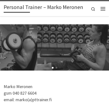
Personal Trainer – Marko Meronen
Skip to content
Search
Vali
Marko Meronen
gsm 040 827 6604
email: marko(a)pttrainer.fi