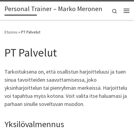
Personal Trainer – Marko Meronen
Skip to content
Search
Vali
Etusivu
»
PT Palvelut
PT Palvelut
Tarkoituksena on, että osallistun harjoitteluusi ja tuen
sinua tavoitteiden saavuttamisessa, joko
yksinharjoittelun tai pienryhmän merkeissä. Harjoittelu
voi tapahtua myös kotona. Voit valita itse haluamasi ja
parhaan sinulle soveltuvan muodon.
Yksilövalmennus